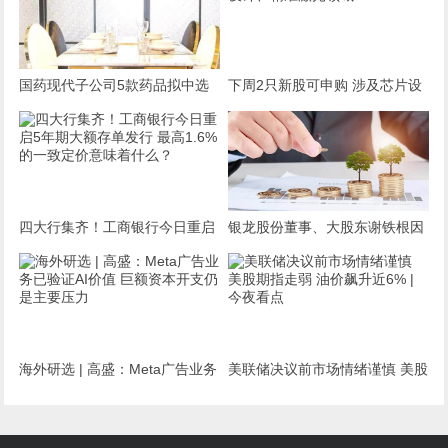
器同步开发中
国药现代子公司5款药品拟中选
下周2只新股可申购 涉及芯片设
全国药品集采
计、精准激光领域
四大行集齐！工商银行今日重启
银龙股份董事、大股东谢铁根因
5年期大额存单发行 最高1.6%的
病去世，享年72岁
一致定价意味着什么？
海外研选 | 高盛：Meta广告业务
美联储决议前市场情绪谨慎 美股
已验证AI价值 巨额资本开支仍是
期指走弱 油价飙升近6% | 今夜
主要压力
看点