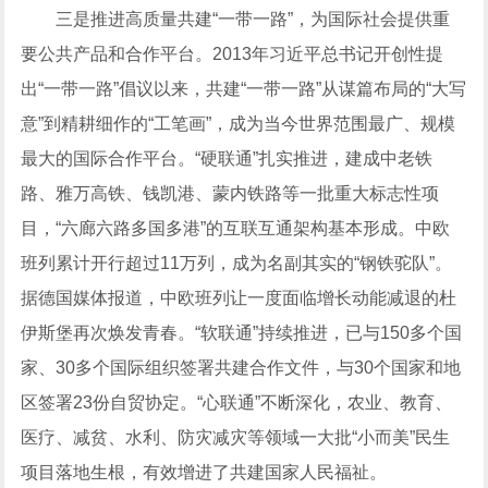
三是推进高质量共建“
一带一路
”，为国际社会提供重
要公共产品和合作平台。2013年习近平总书记开创性提
出“
一带一路
”倡议以来，共建“一带一路”从谋篇布局的“大写
意”到精耕细作的“工笔画”，成为当今世界范围最广、规模
最大的国际合作平台。“硬联通”扎实推进，建成中老铁
路、雅万高铁、钱凯港、蒙内铁路等一批重大标志性项
目，“六廊六路多国多港”的互联互通架构基本形成。中欧
班列累计开行超过11万列，成为名副其实的“钢铁驼队”。
据德国媒体报道，中欧班列让一度面临增长动能减退的杜
伊斯堡再次焕发青春。“软联通”持续推进，已与150多个国
家、30多个国际组织签署共建合作文件，与30个国家和地
区签署23份自贸协定。“心联通”不断深化，
农业
、
教育
、
医疗、减贫、水利、防灾减灾等领域一大批“小而美”民生
项目落地生根，有效增进了共建国家人民福祉。