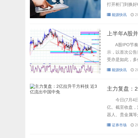
打开柜门到换好
元的租金，但换
能源快讯
2
少数。根据弗若
两轮车换电渗透率
上半年A股并
A股IPO节奏
示，以首次公告
受亦是如此，多
交不及预期。 
能源快讯
2
升温，A股共披露
科技”行业中，围
主力复盘：2
今日(7月4日
亿。截至收盘，沪
器人、贵金属等
今日贵金属、家
证券市场
2
东方财富Choi