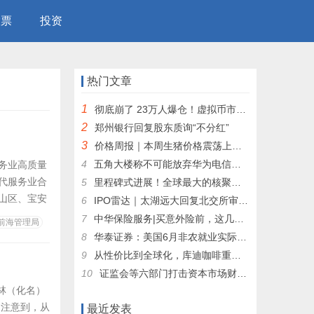
股票
投资
热门文章
1
彻底崩了 23万人爆仓！虚拟币市场全线暴跌 黑天鹅来临的前兆？
2
郑州银行回复股东质询“不分红”
3
价格周报｜本周生猪价格震荡上行 市场乐观预期仍存
4
五角大楼称不可能放弃华为电信设备：恳求国会豁免
务业高质量
代服务业合
5
里程碑式进展！全球最大的核聚变装置投用在即 行业商业化进程有望加速
山区、宝安
6
IPO雷达｜太湖远大回复北交所审议会议意见函，经营活动现金流持续为负引关注
开放创新生
7
中华保险服务|买意外险前，这几个问题一定要弄懂
前海管理局
校及科研机
8
华泰证券：美国6月非农就业实际趋势明显走弱 9月开启降息周期目前可能为大概率事件
9
从性价比到全球化，库迪咖啡重塑咖啡市场格局！
10
证监会等六部门打击资本市场财务造假：违规披露刑期上限由3年提高至10年
林（化名）
注意到，从
最近发表