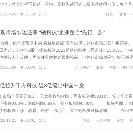
电池，整个过程不超过一分钟。高林告诉记者，换电整体很方便，每个月
电是不限次数的，快没有电了就来换一次。 与高林一样，使用换电的
023-04-25
31710
0
科技
电池
斯特沙利文《中国电动两轮车换电服务市场研究报告（2023）》，2022
为22.5%，预计2026年电动两轮车换电市场...
购市场乍暖还寒 “硬科技”企业整合“先行一步”
放缓，但市场预期中的“跷跷板效应”没有出现，并购市场仍是乍暖还
日为计，上半年A股市场共披露1013起并购事件，同比减少15.93%。业
位投行人士反映，尽管外界对并购预期较高，但并购市场似乎“叫好不叫座
不过，市场整体弱势之下，亦不乏积极信号。二季度以来，上市公司并
023-03-26
32376
0
产业并购
股票
科技
并购重
571起并购事件，环比增长29.19%。同时，以生物医药、机械设备、电
绕产业链上下游的并购活动逐渐增...
亿拉升千方科技 近3亿流出中国中免
)市场全天高开低走，三大指数均收跌，两市成交额5831亿，较上个交易
指跌0.83%，深成指跌0.99%，创业板指跌0.78%。 板块方面，
少数板块上涨，教育、旅游、房地产、零售等板块跌幅居前。 今日主
电等板块主力净流入，其中贵金属净流入3278万元。 主力净买入
022-11-21
30701
0
复盘
千方科技
股票
科
ce数据显示，7月4日主力净买入前20大个股中，三花智控排名第一...