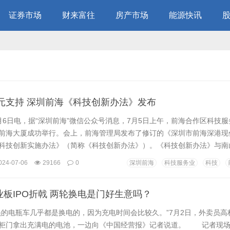
证券市场
财来富往
房产市场
能源快讯
万元支持 深圳前海《科技创新办法》发布
日电，据“深圳前海”微信公众号消息，7月5日上午，前海合作区科技服
前海大厦成功举行。会上，前海管理局发布了修订的《深圳市前海深港现
科技创新实施办法》（简称《科技创新办法》）。《科技创新办法》与南
体的协同政策体系，从促进深港澳创新要素跨境融通、培育深港澳合作的
024-07-06
29166
0
深圳前海
科技服务业
科技
务业高质量发展、支持发展新质生产力等四个方面支持前海企业与港澳高
持港资及外资企业开展科研活动、支持高成长性企业加大研发投入、...
板IPO折戟 两轮换电是门好生意吗？
电瓶车几乎都是换电的，因为充电时间会比较久。”7月2日，外卖员高
柜门拿出充满电的电池，一边向《中国经营报》记者说道。 记者现场