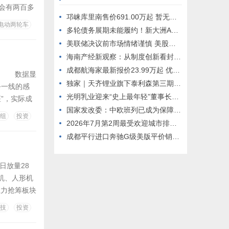
会有两百多
邛崃库里南售价691.00万起 暂无优惠
用户并不在
电动两轮车
多轮债务展期未能履约！新大洲A大额重组债务逾期遭长城资管起诉追偿，抵押、质押资产面临处置风险
年中国电动
美联储决议前市场情绪谨慎 美股期指走弱 油价飙升近6% | 今夜看点
海南产经新观察：从制度创新看封关成效
成都航海家最新报价23.99万起 优惠高达6.99万
寒。 数据显
独家｜天齐锂业旗下泰利森第三期化学级锂精矿工厂预计未来数日内复产，二季度锂辉石售价环比上涨37%
务一线的感
光明乳业迎来“史上最年轻”董事长，换帅后面临哪些压力？
”，实际成
国家发改委：中欧班列已成为保障国际运输通道畅通的“稳定器”
购热情有所
组
投资
子为首的“硬
2026年7月第2周最受欢迎城市排名——石家庄位居全国第172026年7月第2周最受欢迎城市排名——石家庄位居全国第17
成都平行进口奔驰G级美版平价销售230万起
日放量28
电机、人形机
力抢筹板块
TOP20
技
投资