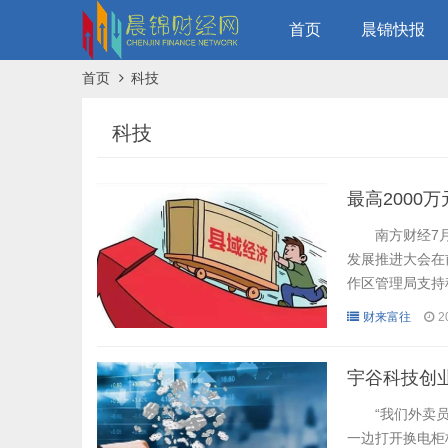
首页
晨锦快报
首页
科技
科技
最高2000
南方财经7月6
发展推进大会在
作区管理局支持
区形成了三位一
财来富往
2
态、加快科技服
构开展合作、支
宇谷科技创业
“我们外卖员的
一边打开换电柜