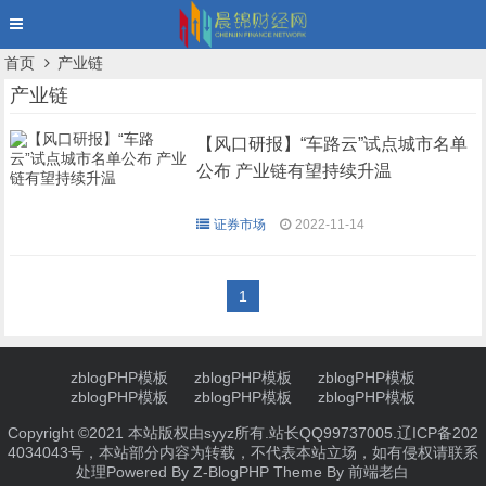
首页
产业链
产业链
【风口研报】“车路云”试点城市名单
公布 产业链有望持续升温
证券市场
2022-11-14
1
zblogPHP模板
zblogPHP模板
zblogPHP模板
zblogPHP模板
zblogPHP模板
zblogPHP模板
Copyright ©2021 本站版权由syyz所有.站长QQ99737005.
辽ICP备202
4034043号
，本站部分内容为转载，不代表本站立场，如有侵权请联系
处理
Powered By
Z-BlogPHP
Theme By
前端老白