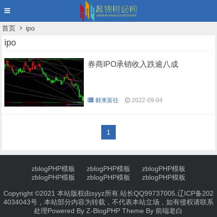
首页
ipo
ipo
券商IPO承销收入跌逾八成
财来富往
2022-09-04
1
zblogPHP模板
zblogPHP模板
zblogPHP模板
zblogPHP模板
zblogPHP模板
zblogPHP模板
Copyright ©2021 本站版权由syyz所有.站长QQ99737005.
辽ICP备202
4034043号
，本站部分内容为转载，不代表本站立场，如有侵权请联系
处理
Powered By
Z-BlogPHP
Theme By
前端老白