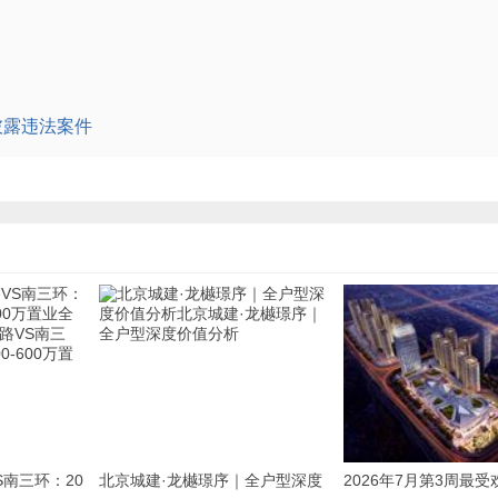
披露违法案件
S南三环：20
北京城建·龙樾璟序｜全户型深度
2026年7月第3周最