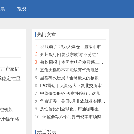
股票
投资
热门文章
1
彻底崩了 23万人爆仓！虚拟币市场全线暴跌 黑天鹅来临的前兆？
2
郑州银行回复股东质询“不分红”
3
价格周报｜本周生猪价格震荡上行 市场乐观预期仍存
0万户家庭
4
五角大楼称不可能放弃华为电信设备：恳求国会豁免
5
里程碑式进展！全球最大的核聚变装置投用在即 行业商业化进程有望加速
系稳定性显
6
IPO雷达｜太湖远大回复北交所审议会议意见函，经营活动现金流持续为负引关注
7
中华保险服务|买意外险前，这几个问题一定要弄懂
8
华泰证券：美国6月非农就业实际趋势明显走弱 9月开启降息周期目前可能为大概率事件
9
从性价比到全球化，库迪咖啡重塑咖啡市场格局！
控机制。
10
证监会等六部门打击资本市场财务造假：违规披露刑期上限由3年提高至10年
预计每年将
最近发表