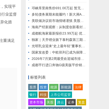
式，实现平
邛崃库里南售价691.00万起 暂无优惠
银行业监督
多轮债务展期未能履约！新大洲A大额重组债务逾期遭长城资管起诉追偿，抵押、质押资产面临处置风险
美联储决议前市场情绪谨慎 美股期指走弱 油价飙升近6% | 今夜看点
差异化措
海南产经新观察：从制度创新看封关成效
成都航海家最新报价23.99万起 优惠高达6.99万
独家｜天齐锂业旗下泰利森第三期化学级锂精矿工厂预计未来数日内复产，二季度锂辉石售价环比上涨37%
注重满足
光明乳业迎来“史上最年轻”董事长，换帅后面临哪些压力？
国家发改委：中欧班列已成为保障国际运输通道畅通的“稳定器”
2026年7月第2周最受欢迎城市排名——石家庄位居全国第172026年7月第2周最受欢迎城市排名——石家庄位居全国第17
成都平行进口奔驰G级美版平价销售230万起
标签列表
股票
投资
能源
新能源
法律
银行
科技
上市公司监管
资本市场
美股
路云
证券
复盘