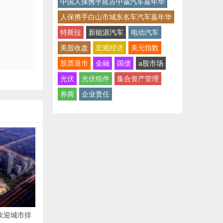
中国人保携手延吉中诚汽车嘉年华
人保携手白山市城东名车汽车嘉年华
特斯拉
新能源汽车
电动汽车
美股收盘
宏观经济
美元指数
股票退市
金融
国债
a股市场
光伏
光伏组件
集合资产管理
券商
企业责任
受欢迎城市排