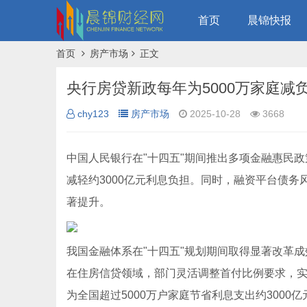
首页
晨锦快报
首页
房产市场
正文
央行房贷新政每年为5000万家庭减负
chy123
房产市场
2025-10-28
3668
中国人民
银行
在"十四五"期间推出多项
金融
惠民政
减轻约3000亿元利息负担。同时，融资平台债务
著提升。
我国金融体系在"十四五"规划期间取得显著改革
在住房信贷领域，部门灵活调整首付比例要求，
为全国超过5000万户家庭节省利息支出约3000