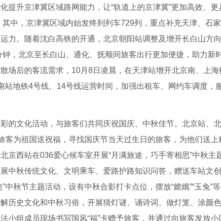
化提升京津冀区域路网能力，让“轨道上的京津冀”更加高效、更
，其中，京津冀区域内始发终到列车729列，重点补充天津、石
向运力。随着沈白高铁的开通，北京朝阳站调整及增开长白山方
3分钟，北京至长白山、通化、抚顺间旅客出行更加便捷，助力新
散场后的客流需求，10月8日凌晨，在天津站增开北京南、上海
南站地铁4号线、14号线运营时间，加强
出租车
、网约车调度，
的文化活动，与旅客们共同庆祝国庆、中秋佳节。北京站、北
请旅客为祖国送祝福，寻找国庆节当天过生日的旅客，为他们送上
京西站在036爱心候车室开展“月满旅途，巧手寄相思”中秋主
开展中秋传统文化、文明乘车、爱路护路知识问答，赠送车站文
”中秋节主题活动，设有中秋合影打卡点位，摆放“嫦娥”“玉兔”
讲解历史文化和中秋习俗，开展猜灯谜、诵诗词、做灯笼、涂颜
法小组成员现场书写国风“福”卡赠予旅客，并通过向旅客发放小