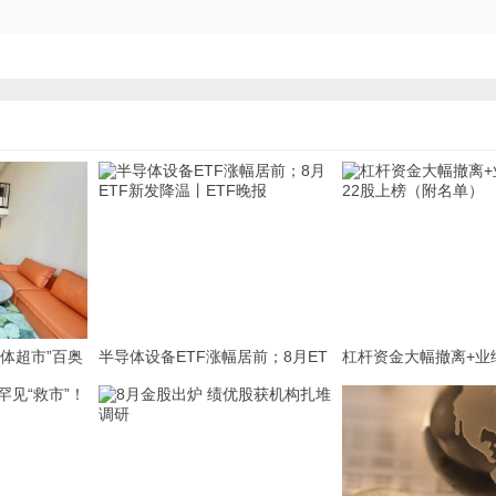
体超市”百奥
半导体设备ETF涨幅居前；8月ET
杠杆资金大幅撤离+业绩
半年净赚2亿余
F新发降温丨ETF晚报
股上榜（附名单）