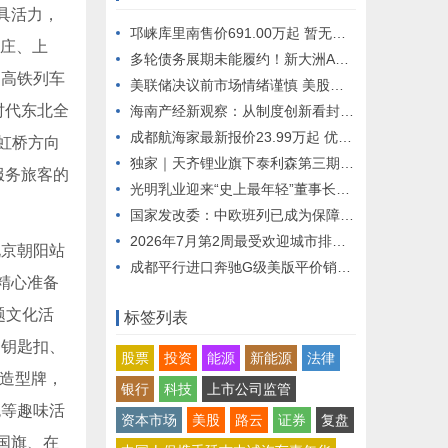
具活力，
邛崃库里南售价691.00万起 暂无优惠
家庄、
上
多轮债务展期未能履约！新大洲A大额重组债务逾期遭长城资管起诉追偿，抵押、质押资产面临处置风险
向高铁列车
美联储决议前市场情绪谨慎 美股期指走弱 油价飙升近6% | 今夜看点
时代东北全
海南产经新观察：从制度创新看封关成效
成都航海家最新报价23.99万起 优惠高达6.99万
虹桥方向
独家｜天齐锂业旗下泰利森第三期化学级锂精矿工厂预计未来数日内复产，二季度锂辉石售价环比上涨37%
服务旅客的
光明乳业迎来“史上最年轻”董事长，换帅后面临哪些压力？
国家发改委：中欧班列已成为保障国际运输通道畅通的“稳定器”
2026年7月第2周最受欢迎城市排名——石家庄位居全国第172026年7月第2周最受欢迎城市排名——石家庄位居全国第17
京朝阳站
成都平行进口奔驰G级美版平价销售230万起
精心准备
题文化活
标签列表
创钥匙扣、
股票
投资
能源
新能源
法律
等造型牌，
银行
科技
上市公司监管
色等趣味活
资本市场
美股
路云
证券
复盘
国旗、在