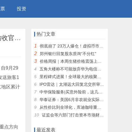
股票
投资
热门文章
国铁北京局国庆假期运输收官 累计发送旅客1677.4万人次,国铁北京局国庆假期运输收官 累计发送旅客1677.4万人次
1
彻底崩了 23万人爆仓！虚拟币市场全线暴跌 黑天鹅来临的前兆？
2
郑州银行回复股东质询“不分红”
3
价格周报｜本周生猪价格震荡上行 市场乐观预期仍存
自9月29
4
五角大楼称不可能放弃华为电信设备：恳求国会豁免
5
里程碑式进展！全球最大的核聚变装置投用在即 行业商业化进程有望加速
发送旅客1
6
IPO雷达｜太湖远大回复北交所审议会议意见函，经营活动现金流持续为负引关注
京地区累计
7
中华保险服务|买意外险前，这几个问题一定要弄懂
8
华泰证券：美国6月非农就业实际趋势明显走弱 9月开启降息周期目前可能为大概率事件
9
从性价比到全球化，库迪咖啡重塑咖啡市场格局！
10
证监会等六部门打击资本市场财务造假：违规披露刑期上限由3年提高至10年
重点方向
最近发表