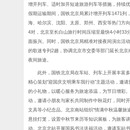
增开列车、适时加开短途旅游列车等措施，持续优
假期运输期间，国铁北京局累计增开列车1471列
海
、哈尔滨、沈阳、太原、郑州、西安等热门方
4对，北京至长白山旅行时间压缩至最快4小时3
面振兴。同时，国铁北京局精准对接夜间演出活动
的歌迷专列2趟，协调北京市交委等部门延长北京
夜间旅途。
此外，国铁北京局在车站、列车上开展丰富多彩
精心策划“迎国庆文明乘车我行动”主题活动，邀
的小礼物，以暖心服务为旅途添温，为节日增彩。北
动，邀请小朋友与家长共同制作中秋花灯，同时
文具等小纪念品。北京南站组织“情满中秋温馨旅途
悬挂灯笼，设置中秋节来历等知识展板，为旅客
动。北京北站开展国风书法送福活动，邀请车站书