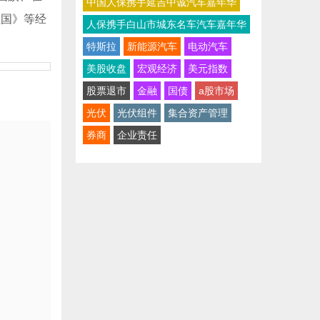
中国人保携手延吉中诚汽车嘉年华
祖国》等经
人保携手白山市城东名车汽车嘉年华
特斯拉
新能源汽车
电动汽车
美股收盘
宏观经济
美元指数
股票退市
金融
国债
a股市场
光伏
光伏组件
集合资产管理
券商
企业责任