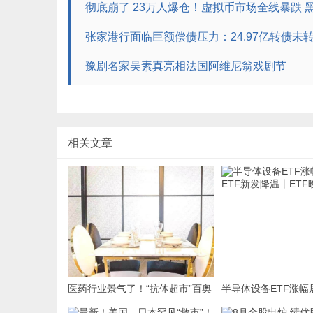
彻底崩了 23万人爆仓！虚拟币市场全线暴跌 
张家港行面临巨额偿债压力：24.97亿转债未
豫剧名家吴素真亮相法国阿维尼翁戏剧节
相关文章
医药行业景气了！“抗体超市”百奥
半导体设备ETF涨幅
赛图预计2026年上半年净赚2亿余
F新发降温丨ETF晚