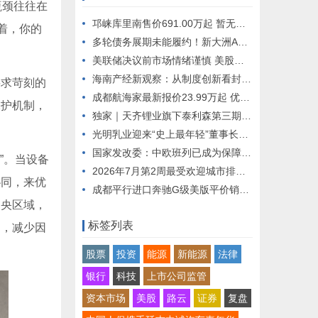
瓶颈往往在
邛崃库里南售价691.00万起 暂无优惠
着，你的
多轮债务展期未能履约！新大洲A大额重组债务逾期遭长城资管起诉追偿，抵押、质押资产面临处置风险
美联储决议前市场情绪谨慎 美股期指走弱 油价飙升近6% | 今夜看点
海南产经新观察：从制度创新看封关成效
要求苛刻的
成都航海家最新报价23.99万起 优惠高达6.99万
保护机制，
独家｜天齐锂业旗下泰利森第三期化学级锂精矿工厂预计未来数日内复产，二季度锂辉石售价环比上涨37%
。
光明乳业迎来“史上最年轻”董事长，换帅后面临哪些压力？
国家发改委：中欧班列已成为保障国际运输通道畅通的“稳定器”
”。当设备
2026年7月第2周最受欢迎城市排名——石家庄位居全国第172026年7月第2周最受欢迎城市排名——石家庄位居全国第17
协同，来优
成都平行进口奔驰G级美版平价销售230万起
中央区域，
标签列表
出，减少因
股票
投资
能源
新能源
法律
银行
科技
上市公司监管
资本市场
美股
路云
证券
复盘