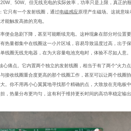
20W、50W。但无线充电的实际效率，功率只是上限，真正的
粹：它只有一个发射线圈，通过
电磁感应
原理产生磁场。这就意味
，才能触发高效的充电。
效率便会急剧下降，甚至可能断续充电。这种现象在部分对位置
所有热量都集中在线圈这一小片区域，容易导致温度过高，出于
的单线圈无线充电器，在为大容量
电池
充电时，体验不尽如人意
核心痛点。它内置两个独立的发射线圈，相当于有了两个“火力点
择与接收线圈重合度更高的那个线圈工作，甚至可以让两个线圈
扩大。你不用再小心翼翼地寻找那个精确的点，大致放在充电板
分担，热量分布更均匀，这有利于维持更长时间的高功率稳定输