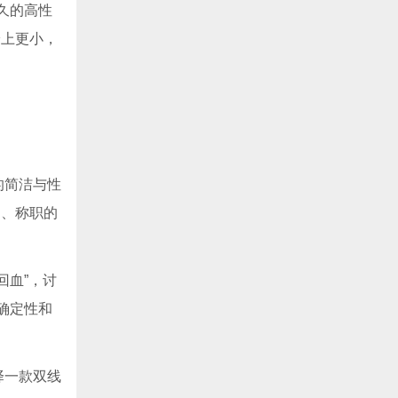
久的高性
论上更小，
的简洁与性
调、称职的
回血”，讨
确定性和
择一款双线