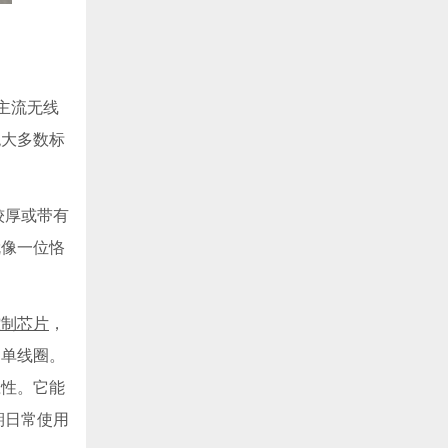
主流无线
绝大多数标
较厚或带有
就像一位恪
控制芯片
，
的单线圈。
应性。它能
期日常使用