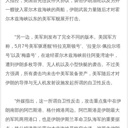
人指控，美国首先违反停火协议，袭击伊朗油轮以及另外
一艘驶入霍尔木兹海峡的商船，伊朗武装力量随后才对霍
尔木兹海峡以东的美军军舰展开打击。
“另一边，美军则发布了完全不同的版本。美国军方
称，5月7号美军驱逐舰‘特拉克斯顿号’、‘拉斐尔·佩拉尔塔
号’以及‘梅森号’，在途经霍尔木兹海峡前往阿曼湾途中，
遭到伊朗多枚导弹、无人机以及小型快艇的袭击。不过美
方强调，所有袭击均未击中美军装备资产，美军随后才对
伊朗的导弹与无人机发射设施发起所谓的自卫性反击。
“外媒指出，这一所谓自卫性反击，攻击重点集中在伊
朗南部的阿巴斯港、格什姆港周边。阿巴斯港是伊朗最大
的军民两用港口，也是伊朗伊斯兰革命卫队海军的重要据